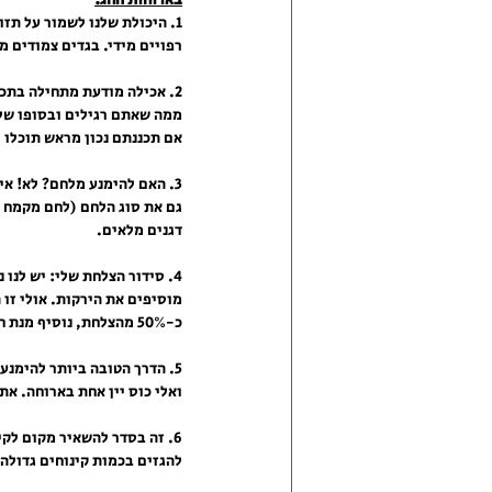
בארוחות החג:
1. היכולת שלנו לשמור על תז
רפויים מידי. בגדים צמודים מי
2. אכילה מודעת מתחילה בתכנ
ממה שאתם רגילים ובסופו של
אם תכננתם נכון מראש תוכלו 
3. האם להימנע מלחם? לא! אי
גם את סוג הלחם (לחם מקמח מ
דגנים מלאים.
4. סידור הצלחת שלי: יש לנו
מוסיפים את הירקות. אולי זו 
כ-50% מהצלחת, נוסיף מנת חלבון כ- 30% מהצלחת ונסיים במנת פחמימה של 25% מהצלחת.
5. הדרך הטובה ביותר להימנ
ואלי כוס יין אחת בארוחה. א
6. זה בסדר להשאיר מקום לק
להגזים בכמות קינוחים גדולה 