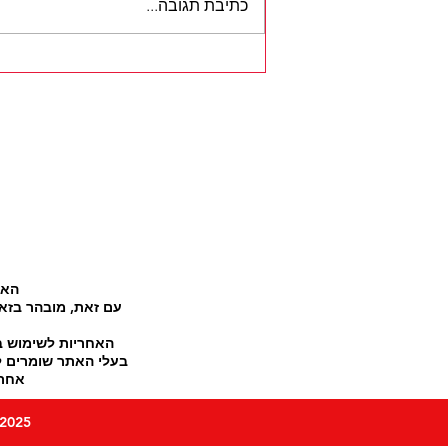
כתיבת תגובה...
מה אוכלים אחרי האימון?? כל
התשובות פה...
האת
עם זאת, מובהר בזאת
האחריות לשימוש ב
בעלי האתר שומרים לע
אחרא
Design by Sumon ©Team Zone 2025 כל הזכויות שמורות, סטודיו הכושר של רחובות