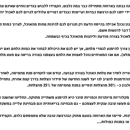
ונה נבונה בארוחה מתחילה כבר במה נלבש. הקפידו ללבוש בגדים נוחים שאינם צמו
די יתנו לכם הרגשת כבדות ועייפות ובגדים רפויים עלולים לגרום לכם לאכול יות
ון נכון! אכילה בהיסח הדעת רק תגרום לכם להינות פחות מהאוכל, לצרוך כמות ק
 דבר לרגשות אשם.
לאכול בצורה מודעת וליהנות מהאוכל בכיף ובשמחה.
ן צורך להימנע לגמרי מלחם, אך יש לכם את היכולת לבחור את כמות הלחם ואם יש 
לא). אם אנו המארחים נוכל לאפות את הלחם בעצמנו בצורה בריאה עם מעט מלח
 נטייה לסדר את צלחת האוכל בצורה קבועה. קודם אנו לוקחים מנת פחמימה, לאחר 
ההזדמנות להציב לנו יעד לשנה החדשה של סידור הצלחת בדרך קצת אחרת. נתחיל 
ע מקלוריות מיותרות וכמויות סוכר היא להימנע משתייה מתוקה. החליטו שהשנה 
תם תעשו טובה ענקית לעצמכם - גם מבחינה בריאותית וגם מבחינת עלייה במשקל 
ינוח. סיימו את הארוחה בטעם מתוק ובהרגשה טובה שלא פספסתם כלום. הקפידו 
או במנות כפולות...