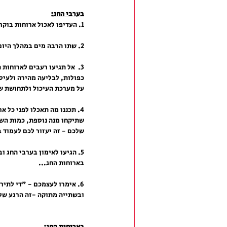
בערבי החג:
1. העדיפו לאכול ארוחות בוקר וצהריים קלילות הכוללות דגנים מלאים, ירקות ומנת חלבון.
2. שתו הרבה מים במהלך היום! שתייה מרובה של מים תגביר את תחושת השובע ותעזור לכם לשלוט במה שתאכלו בארוחות החג.
3.  אל תגיעו רעבים לארוחות
כפולות, לבליעה מהירה ולעיס
על מערכת העיכול ולתחושת של
4. תכננו מה תאכלו לפני כל 
שתיקחו מנה נוספת, כמות השת
שלכם - זה יעזור לכם לעמוד 
5. הגיעו לאימון בערבי החג 
בארוחות החג...
6. אימרו לעצמכם - "די לתי
ובשתייה מתוקה -זה הרגע שלכ