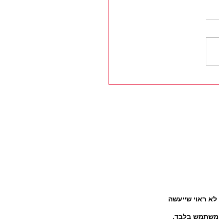
רך הטובה ביותר לשרוף
ות?והרבה...
לא ראוי שייעשה
המשתמש בלבד.