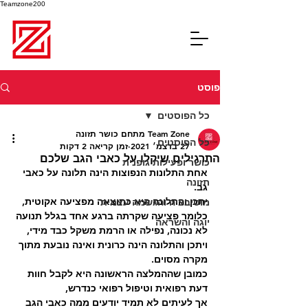
Teamzone200
פוסט
כל הפוסטים
Team Zone מתחם כושר תזונה
כל הפוסטים
27 בדצמ׳ 2021
זמן קריאה 2 דקות
התרגילים שיקלו על כאבי הגב שלכם
כושר ופעילות גופנית
אחת התלונות הנפוצות הינה תלונה על כאבי 
תזונה
גב.
יתכן והתלונה היא כתוצאה מפציעה אקוטית, 
מוטיבציה והגשמה עצמית
כלומר פציעה שקרתה ברגע אחד בגלל תנועה 
יוגה והשראה
לא נכונה, נפילה או הרמת משקל כבד מידי, 
ויתכן והתלונה הינה כרונית ואינה נובעת מתוך 
מקרה מסוים.
כמובן שההמלצה הראשונה היא לקבל חוות 
דעת רפואית וטיפול רפואי כנדרש,
אך לעיתים לא תמיד יודעים ממה כאבי הגב 