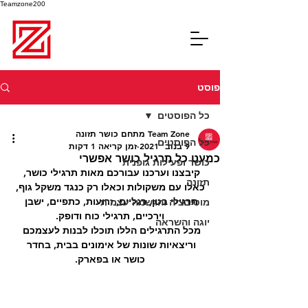
Teamzone200
פוסט
כל הפוסטים
Team Zone מתחם כושר תזונה
כל הפוסטים
9 בנוב׳ 2021
זמן קריאה 1 דקות
כמעט כל תרגיל כושר אפשרי
כושר ופעילות גופנית
קיבצנו וערכנו עבורכם מאות תרגילי כושר, 
תזונה
כאלו עם משקולות וכאלו רק כנגד משקל גוף,
תרגילי בטן, רגליים, זרועות, כתפיים, ישבן 
מוטיבציה והגשמה עצמית
וירכיים, תרגילי כוח ודופק.
יוגה והשראה
מכל התרגילים הללו תוכלו לבנות לעצמכם 
וריצאיות שונות של אימונים בבית, בחדר 
כושר או בפארק.