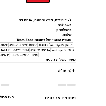
לעוד טיפים, מידע והכוונה, אנחנו פה 
בשבילכם... 
בהצלחה :)
שלכם,
סטודיו הכושר של רחובות Team Zone. 
אימון פונקציונאלי רחובות
fitness
אימוני קבוצה
חיטוב
כושר פונקציונאלי
שריפת שומנים
workout
סטודיו כושר
מאמן אישי
מוטיבציה
יו טיוב
כושר ופעילות גופנית
הצג הכול
פוסטים אחרונים