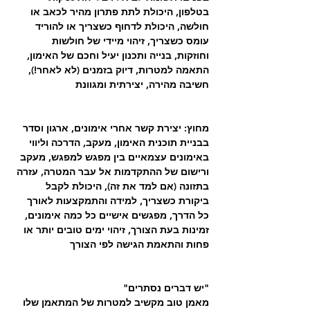
בטלפון, היכולת לתת פתרון מהיר לכאב או 
חולשה, היכולת לדחוף כשצריך או להוריד 
עומס כשצריך, זיהוי מיידי של חולשות 
וחוזקות, בנייה ותכנון יעיל וחכם של האימון, 
התאמה למטרות, דיוק בזמנים (לא לאחר!), 
חשיבה מהירה, יצירתית ומגוונת 
מחוץ: יצירת קשר אחרי אימונים, ארגון וסדר 
בבניית תוכנית האימון, מעקב, הדרכה וליווי 
באימונים עצמאיים בין מפגש למפגש, מעקב 
ורישום של ההתקדמות אל עבר המטרה, עזרה 
בתזונה (אם למד את זה), היכולת לקבל 
ביקורת כשצריך, למידה והתמקצעות לאורך 
כל הדרך, מפגשים אישיים כל כמה אימונים, 
זמינות בעת הצורך, זיהוי ימים טובים יותר או 
פחות והתאמת הגישה לפי הצורך 
"יש דברים נסתרים"
מאמן טוב מקשיב למטרות של המתאמן שלו 