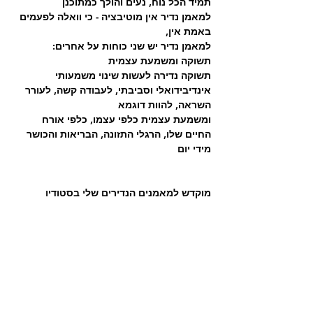
תמיד הכל נוח, נעים והולך כמתוכנן 
למאמן נדיר אין מוטיבציה - כי וואלה לפעמים 
באמת אין,
למאמן נדיר יש שני כוחות על אחרים:
תשוקה ומשמעת עצמית
תשוקה נדירה לעשות שינוי משמעותי 
אינדיבידואלי וסביבתי, לעבודה קשה, לעורר 
השראה, להוות דוגמא
ומשמעת עצמית כלפי עצמו, כלפי אורח 
החיים שלו, הרגלי התזונה, הבריאות והכושר 
מידי יום 
מוקדש למאמנים הנדירים שלי בסטודיו
לעוד טיפים, מידע והכוונה, אנחנו פה 
בשבילכם... 
בהצלחה :)
שלכם,
סטודיו הכושר של רחובות Team Zone. 
אימון פונקציונאלי רחובות
fitness
אימוני קבוצה
רחובות