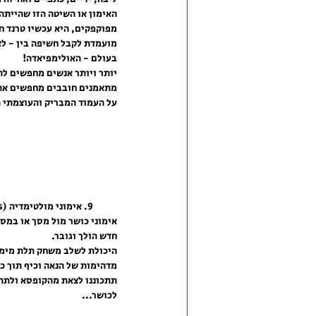
האימון או השיטה הזו שהייתה 
מפוקפקים, היא עכשיו טרנד ח
מועמדת לקבל חשיפה בין - לא
בעולם - האולימפיאדה!
יותר ויותר אנשים מחפשים לה
מתאמנים חובבים מחפשים את 
על העמוד המבריק והעוצמתי ה
9. אימוני מולטימדיה (Virtual Media Fitness)
אימוני כושר מול מסך או במס
חדש הולך וגובר.
היכולת לשלב משחק תלת מימד
מדהימות של הנאה וכיף תוך כד
תתכוננו לצאת מהקופסא ולתת
לכושר...