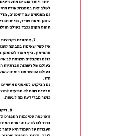
 יותר ויותר אנשים מתענייני
לשלב זאת במסגרת אורח החיים
גם מפגשים עם דיאטנים, מדידו
שומן ומסת שריר, בניית תפרי
תופס מקום נכבד בעולם הוולנס (Wellness) והכ
7. אימונים בקבוצות קטנות ואימונים אישיים
אין ספק שאימון בקבוצה קטנה
מהאימון. כיף מאוד להתאמן ב
כולם ומקבלים תשומת לב איש
בעולם של רשתות חברתיות הגו
בעולם הכושר אנו רואים שאנש
הזו. 
גם הביקוש למאמנים אישיים ר
מבינים שהם לא מגיעים לתוצאו
כושר מבלי דעת מה לעשות.
8. ריקוד על עמוד
וואו כמה סטיגמות הספורט הזה
ברור לכולנו שזוהי אחת המיומ
העבודה על העמוד היא סופר מ
ליבה, ידיים, כתפיים ואחיזה 