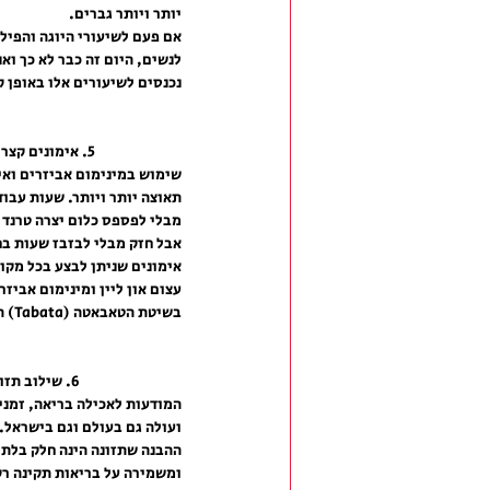
יותר ויותר גברים.
אם פעם לשיעורי היוגה והפיל
לנשים, היום זה כבר לא כך ואנ
נכנסים לשיעורים אלו באופן ק
5. אימונים קצרים בעצימות גבוהה
שימוש במינימום אביזרים ואי
תאוצה יותר ויותר. שעות עבוד
מבלי לפספס כלום יצרה טרנד כ
אבל חזק מבלי לבזבז שעות בח
אימונים שניתן לבצע בכל מקום
עצום און ליין ומינימום אביזר
בשיטת הטאבאטה (Tabata) הוא דוגמא טובה לכך.
6. שילוב תזונה באורח החיים
המודעות לאכילה בריאה, זמני 
ועולה גם בעולם וגם בישראל.
ההבנה שתזונה הינה חלק בלתי
ומשמירה על בריאות תקינה רק