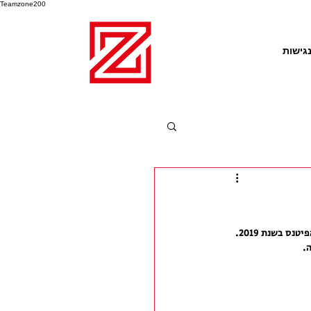
Teamzone200
גישות
.