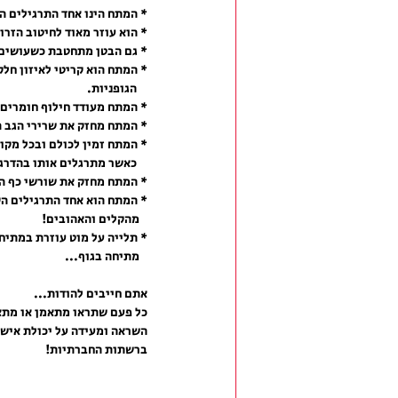
* המתח הינו אחד התרגילים המ
* הוא עוזר מאוד לחיטוב הזרו
* גם הבטן מתחטבת כשעושים 
* המתח הוא קריטי לאיזון חלק
    הגופניות.
* המתח מעודד חילוף חומרים 
* המתח מחזק את שרירי הגב ה
* המתח זמין לכולם ובכל מקו
    כאשר מתרגלים אותו בהדרגה.
* המתח מחזק את שורשי כף היד מ
* המתח הוא אחד התרגילים הקש
   מהקלים והאהובים!
* תלייה על מוט עוזרת במתיח
   מתיחה בגוף...
אתם חייבים להודות... 
כל פעם שתראו מתאמן או מתאמ
השראה ומעידה על יכולת אישי
ברשתות החברתיות!