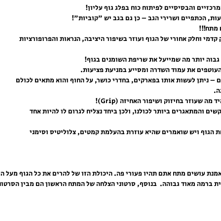
רכזיים והבסיסיים לפיתוח כוח בפלג גוף עליון!
עות, הכתפיים ושרירי הגב – כן גם בגב יש "קוביות"!
מתח!!!
 קדמי וחלק אחורי של הגוף ועוזר בשיפור היציבה, הנראות והפרופורציות 
גבוה יותר מה שמייעל את שריפת השומנים בגוף!
עוטפים את עמוד השדרה ומסייע במניעת פציעות.
ם – ניתן לעשות אותו בפארקים, בחדרי כושר, על החוף והוא מתאים לכולם
ה שעוזר בחיזוק ושיפור האחיזה (Grip)!
ים והמתאגרים ביותר לכולנו, ולכן ביחד נצליח לגרום לו להיות אחד 
ת הגוף ויש שואמרים שהיא עוזרת בהעלמת קמטים, צלוליטיס וסימני 
נת עושים מתח אתם תהיו פעורי פה. היכולת הזו של להרים את כל הגוף מעל המ
ת ברמה מאוד גבוהה.  בנוסף, סרטוני הצלחה של המתח הראשון הם מבין הסרטוני