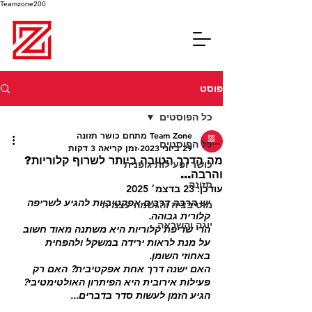
Teamzone200
פוסט
כל הפוסטים
Team Zone מתחם כושר תזונה
כל הפוסטים
29 ביוני 2023
זמן קריאה 3 דקות
מה הדרך הטובה ביותר לשרוף קלוריות?
כושר ופעילות גופנית
והרבה...
תזונה
עודכן:
23 בדצמ׳ 2025
יש הרבה דרכים אפקטיביות להגיע לשריפה 
מוטיבציה והגשמה עצמית
קלורית גבוהה. 
יוגה והשראה
הרי שריפת קלוריות היא משתנה מאוד חשוב 
על מנת לראות ירידה במשקל ולהפחית 
באחוזי השומן.
האם ישנה דרך אחת אפקטיבית? האם רק 
פעילות אירובית היא הפיתרון האולטימטיבי? 
הגיע הזמן לעשות סדר בדברים...