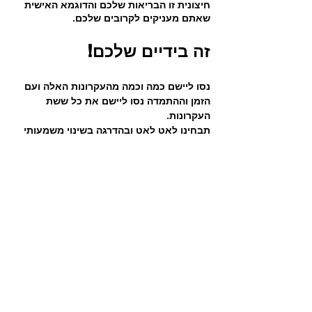
חיצונית זו הבריאות שלכם והדוגמא האישית 
שאתם מעניקים לקרובים שלכם.
זה בידיים שלכם!
נסו ליישם כמה וכמה מהעקרונות האלה ועם 
הזמן וההתמדה נסו ליישם את כל ששת 
העקרונות.
תבחינו לאט לאט ובהדרגה בשינוי משמעותי 
הן בפן הבריאותי והן בהרגשה הכללית. 
כדאי להתייעץ עם אנשים מקצוע (מאמני 
כושר / דיאטנים) על מנת לקבל את ההכוונה 
הנכונה ביותר.
אנחנו פה בשבילכם לכל דבר,
צוות Team Zone