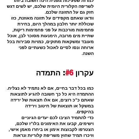
למרות שפעילות גופנית הינה חשובה ביותר 
לשריפה הקלורית היומית שלכם, יש לשים דגש 
חזק גם על התזונה שלכם.
וודאו שאתם מקפידים על תזונה מאוזנת, כזו 
שכוללת יותר חלבון במהלך היום, בחירת 
פחמימות מורכבות על פני פחמימות ריקות, 
שתיית מים מרובה, הימנעות מסוכר לבן, אוכל 
מעובד ומשקאות מתוקים, כמויות סבירות בכל 
ארוחה ונסו לסיים לאכול כשעתיים לפני 
השנה.
עקרון 
#6
: התמדה
כמו בכל דבר בחיים, אם לא נתמיד לא נצליח. 
ההתמדה היא כל כך חשובה להגיע לתוצאות 
שאתם כ"כ רוצים, אם אלו תצאות של ירידה 
במשקל או תוצאות של חיטוב וירידה 
בהיקפים. 
כדי להתמיד הציבו לכם יעדים הגיוניים 
וישימים, קבעו את האימונים בלו"ז שלכם, 
הצטרפו לקבוצות אימון או ביחרו מאמן אישי, 
וזיכרו תמיד שחוץ משריפת קלוריות ונראות 