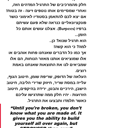
חלק מהמרכיבים של התרגיל המדהים הזה, 
ואחרי שמסיימים אותו נוטפים זיעה - זה בטוח!
אם יצא לכם להתאמן בסטודיו לאימוני כושר 
פונקציונאליים כנראה שלא פעם עשיתם 
ברפיז (Burpees). אצלנו עושים אותם כל 
הזמן... 
הוא תרגיל שנוא? כן.. 
למה? כי הוא קשה! 
אך כמו כל הדברים שאנחנו פחות אוהבים או 
אלו שמוציאים אותנו מאזור הנוחות, הם אלו 
שמביאים לנו את התוצאות שאנחנו באמת 
רוצים.
העלאה של הדופק, שריפת שומן, חיטוב הגוף, 
עלייה במסת שריר, חיזוק שרירי הליבה, חיטוב 
הישבן, הירכיים והבטן, ירידה בהיקפים, חיטוב 
הזרועות - יהיו חלק ממה שתרגישו עליכם 
כאשר תלמדו ותבצעו את התרגיל.
“
Until you're broken, you don't 
know what you are made of. It 
gives you the ability to build 
yourself all over again, but 