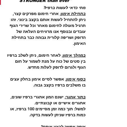
STRONGER than ever" 
מתי כדאי לעשות ברפיז?
בתחילת אימון:
 אחרי חימום מפרקים קצר, 
ניתן להתחיל לעשות אותם בקצב בינוני. זהו 
תרגיל מעולה לחימום מאחר וכל שרירי הגוף 
עובדים ובנוסף אנו מרוויחים העלאה של 
הדופק ושריפה קלורית גבוהה כבר בתחילת 
האימון.
במהלך אימון:
 לאחר חימום, ניתן לשלב ברפיז 
בין סטים של כוח על מנת לשמור על חום 
הגוף ולגרום לדופק לעלות מחדש.
בסוף אימון:
 אפשר לסיים אימון בחלק עצים 
בו משלבים ברפיז בקצב גבוה.
בתור אתגר:
 ישנם המון אתגרי ברפיז שונים, 
אתגרים אישיים או קבוצתיים. 
למשל: תוך כמה זמן מסיימים 100 ברפיז, או 
כמות ברפיז שניתן לעשות בדקה.
איפה אפשר לבצע אותם?