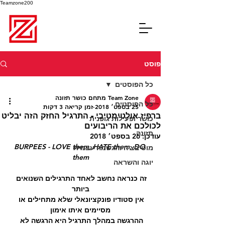
Teamzone200
פוסט
כל הפוסטים
Team Zone מתחם כושר תזונה
כל הפוסטים
25 בספט׳ 2018
זמן קריאה 3 דקות
ברפיז אולטימטיבי - התרגיל החזק הזה יבליט
כושר ופעילות גופנית
לכולכם את הריבועים
תזונה
עודכן:
26 בספט׳ 2018
BURPEES - LOVE them, HATE them, DO 
מוטיבציה והגשמה עצמית
them
יוגה והשראה
זה כנראה נחשב לאחד התרגילים השנואים 
ביותר
אין סטודיו פונקציונאלי שלא מתחילים או 
מסיימים איתו אימון
ההרגשה במהלך התרגיל היא הרגשה לא 