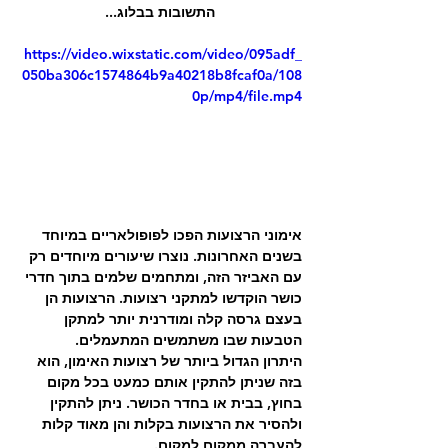
התשובות בבלוג...
https://video.wixstatic.com/video/095adf_
050ba306c1574864b9a40218b8fcaf0a/108
0p/mp4/file.mp4
אימוני הרצועות הפכו לפופולאריים במיוחד 
בשנים האחרונות. נוצרו שיעורים מיוחדים רק 
עם האביזר הזה, ומתחמים שלמים בתוך חדרי 
כושר הוקדשו למתקני רצועות. הרצועות הן 
בעצם גרסה קלה ומודרנית יותר למתקן 
הטבעות שבו משתמשים המתעמלים. 
היתרון הגדול ביותר של רצועות האימון, הוא 
בזה שניתן להתקין אותם כמעט בכל מקום 
בחוץ, בבית או בחדר הכושר. ניתן להתקין 
ולהסיר את הרצועות בקלות והן מאוד קלות 
להעברה ממקום למקום.  