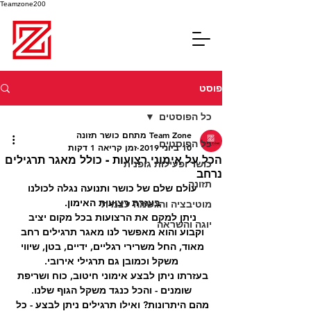
Teamzone200
פוסט
כל הפוסטים
Team Zone מתחם כושר תזונה
כל הפוסטים
10 ביוני 2019
זמן קריאה 1 דקות
הכל על אימוני רצועות - כולל מאגר תרגילים
כושר ופעילות גופנית
נרחב
תזונה
עולם שלם של כושר ותנועה נגלה לכולנו 
בעזרת רצועות האימון. 
מוטיבציה והגשמה עצמית
ניתן למקם את הרצועות בכל מקום יציב 
יוגה והשראה
וקבוע והוא מאפשר לנו מאגר תרגילים רחב 
מאוד, החל משרירי רגליים, ידיים, בטן, שיווי 
משקל וכמובן גם תרגילי אירובי.
בעזרתו ניתן לבצע אימוני חיטוב, כוח ושריפת 
שומנים - והכל כנגד משקל הגוף שלנו.
מהם היתרונות? ואילו תרגילים ניתן לבצע - כל 