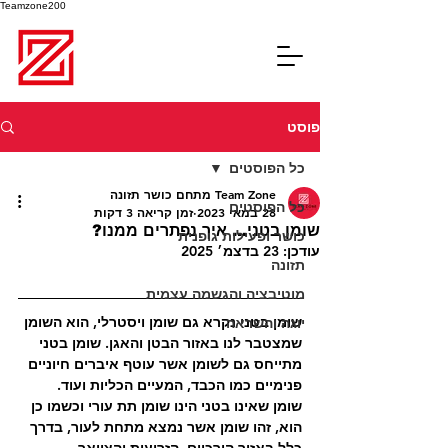
Teamzone200
פוסט
כל הפוסטים
Team Zone מתחם כושר תזונה
כל הפוסטים
28 במאי 2023
זמן קריאה 3 דקות
שומן בטני... איך נפתרים ממנו?
כושר ופעילות גופנית
עודכן:
23 בדצמ׳ 2025
תזונה
מוטיבציה והגשמה עצמית
שומן בטני נקרא גם שומן ויסטרלי, הוא השומן 
יוגה והשראה
שמצטבר לנו באזור הבטן והאגן. שומן בטני 
מתייחס גם לשומן אשר עוטף איברים חיוניים 
פנימיים כמו הכבד, המעיים הכליות ועוד. 
שומן שאינו בטני הינו שומן תת עורי וכשמו כן 
הוא, זהו שומן אשר נמצא מתחת לעור, בדרך 