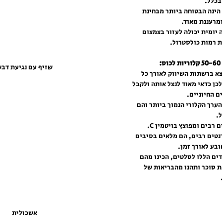
בכלל.
הינה הבטוחה ביותר מבחינת 
מרעננת מאוד.
יומית יכולה לעזור בצמצום 
ת רמות כולסטרול.
שזיף עם נגיעת דב
צא ברשתות השיווק לאורך כל 
כן כדאי מאוד לנצל אותה ולקבל 
ם החיוניים.
ערך הקלורי הנמוך ביותר והם 
. 
תות שדה מכיל סיבים תזונתיים רבים ומפוצץ בויטמין C. 
נטים רבים, הם מלאים בסיבים 
בע לאורך זמן. 
ים הללו לסלטים, הכינו מהם 
 סוכר ותהנו מהבריאות של 
אשכולית