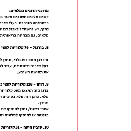
מדוכני הדגנים המלאים:
דגנים מלאים חשובים מאוד בת
כפחמימה מורכבת  בעלי סיבים 
נמוך. יש להשתדל לאכול דגנים 
מלאים, גם מבחינה בריאותית 
8. בורגול - 76 קלוריות לחצי כוס (מבושל):
זהו דגן מוכר ופופלרי, וניתן 
בעל סיבים תזונתיים, עוזר לא
את תחושת השובע.
9. דוחן - 128 קלוריות לחצי כוס (מבושל):
בדגן הזה תמצאו מעט קלוריות 
מלא. הדגן הזה מלא בסיבים תז
וסידן. 
אחרי בישול, ניתן להוסיף את ה
פולנטה או להוסיף לסלטים ומ
10. סובין חיטה - 31 קלוריות לרבע כוס: