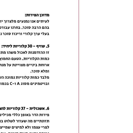
מדוכן הפירות:
לעיתים אנו נמנעים מלצרוך י
בהם הרבה סוכר. בחרנו עבורכ
בעלי ערך קלורי וריכוז סוכר נמ
5. שזיף - 30 קלוריות ליחיד:
זו ההזדמנות לאכול משהו מתו
כמות הקלוריות. הטעם החמוץ 
ארוחת ביניים מצויינת על מנ
ומלא סוכר.
מלבד כמות קלוריות נמוכה הש
ובויטמינים מסוג A ו-C בכמות גדולה.
6. אשכולית - 37 קלוריות לחצי פרי:
פירות הדר באופן כללי מכילים
תזונתיים מה שעוזר לשלוט בצר
לפרי עצמו ולא למיצים שמייצר