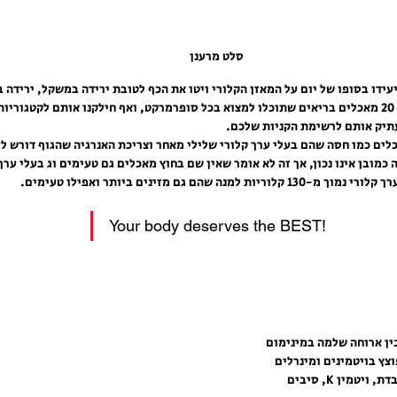
סלט מרענן
עידו בסופו של יום על המאזן הקלורי ויטו את הכף לטובת ירידה במשקל, ירידה בא
בריא וחזק. לכן, החלטנו לקבץ 20 מאכלים בריאים שתוכלו למצוא בכל סופרמרקט, ואף חילקנו אותם לקטג
תיק אותם לרשימת הקניות שלכם.
ם כמו חסה שהם בעלי ערך קלורי שלילי מאחר וצריכת האנרגיה שהגוף דורש לע
מובן אינו נכון, אך זה לא אומר שאין שם בחוץ מאכלים גם טעימים וג בעלי ערך 
Your body deserves the BEST!
ין ארוחה שלמה במינימום 
צץ בויטמינים ומינרלים 
חיוניים, יש בו כמות חלבון נכבדת, ויטמין K, סיבים 