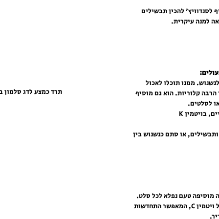
 לסנדוויץ' להכין תבשילים 
ה למנה עיקרית.
שנוש. ממנו תוכלו לאכול 
תרד כמצע לדג סלמון ב
הרבה קלוריות. הוא גם מוסיף 
או לסלטים.
זהו מאכל מלא בסיבים תזונתיים, בויטמין K 
ותבשילים, או סתם כנשנוש בין 
 מוסיפה טעם נפלא לכל סלט. 
זהו ירק המכיל כמות גבוהה של ויטמין C, המאפשר התחדשות 
ר. 