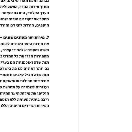
גבוהה ומעט מאוד סיבים, אם 
מתוך פירות ההדר, האשכולית 
הערך הקלורי, היא גם טעימה ו
מחקר אמריקני אף הוכיח שמנה 
היקפים, הורדת לחץ דם והורד
7. פירות יער מסוגים שונים - 50-60 קלוריות לכוס:
את פירות היער השונים לא נמ
השנה והעונה שלהם די קצרה, ל
מהפירות הללו את כל המרכיבי
תות שדה ואוכמניות הם בעלי ה
גם יותר זמינים לנו פה בישראל
אוכמניות מכילות אנטיאוקסיד
ועוזרים לשמירה על תחושת שו
הוסיפו את פירות היער המיוחד
ריבה ביתית טעימה ללא תוספת
הפירות הנדירים והיפים הללו.