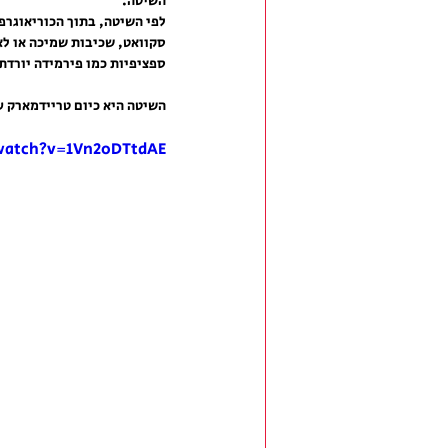
השיטה.
לפי השיטה, בתוך הכוריאוגרפי
סקוואט, שכיבות שמיכה או לא
ספציפיות כמו פירמידה יורדת 
השיטה היא כיום טריידמארק עולמי (Trademark) והשיעור נבחר בין חמשת השיעורים הטובים ביותר בוונקו
watch?v=1Vn2oDTtdAE