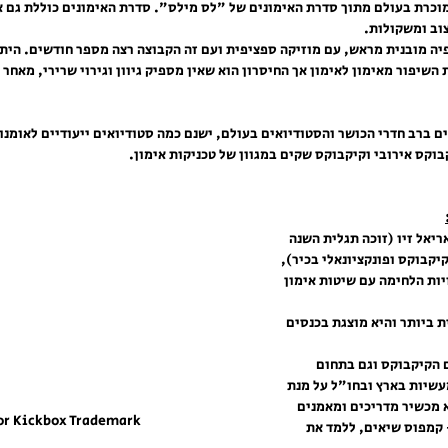
וכרת בעולם מתוך סדרת האימונים של "לס מילס". סדרת האימונים כוללת גם אי
צוב ומשקולות. 
פיה מובנית מראש, עם מוזיקה ספציפית ועם זה הקבוצה רצה מספר חודשים. היתרו
השיפור מאימון לאימון אך החיסרון הוא שאין מספיק גיוון וגירוי שרירי, מאחר ו
ם ברב חדרי הכושר והסטודיואים בעולם, ישנם כמה סטודיואים ייעודיים לאומנו
וקס אירובי וקיקבוקס שקים במגוון של טכניקות אימון. 
ריאל זיו (זוכה תגלית השנה 
נת 2011 ומאמן קיקבוקס ופונקציונאלי בכיר), 
ות הלחימה עם שיטות אימון 
 ביותר והיא מוצגת בכנסים 
 הקיקבוקס וגם בתחום 
עשיות בארץ ובחו"ל על מנת 
א מכשיר מדריכים ומאמנים 
or Kickbox Trademark
קמפוס שיאים, ללמד את 