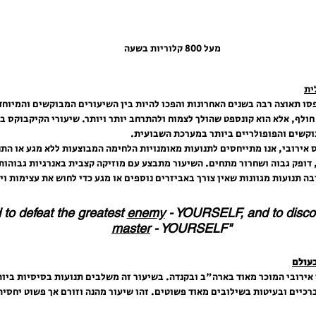
מעל 800 קלוריות בשעה
ית
סו תאוצה רבה בשנים האחרונות והפכו להיות בין השיעורים המבוקשים והמיוחד
חולף, אלא הוא קונספט שהולך לצמוח ולהתרחב יותר ויותר. שיעורי הקיקבוקס בכ
וקשים והפופולריים ביותר במערכת השבועית.
 אירובי, אנו מתייחסים לתנועות מאומנויות הלחימה המבוצעות ללא מגע או התנ
 דופק גבוה ושחרור מתחים. השיעור מתבצע עם מוזיקה קצבית באנרגיות גבוהות ו
בה תנועות מגוונות שאין צורך באביזרים נוספים או מגע כדי לחוש את עצימות וי
 to defeat the greatest 
enemy
 - YOURSELF, and to discov
master
 - YOURSELF" 
בעולם
ר אירובי המוכר מאוד בארה"ב ובקנדה. בשיעור זה משלבים תנועות בסיסיות ביות
כיים ובעיטות בשילובים מאוד פשוטים. זהו שיעור מהנה וזורם אך פשוט יחסית ו