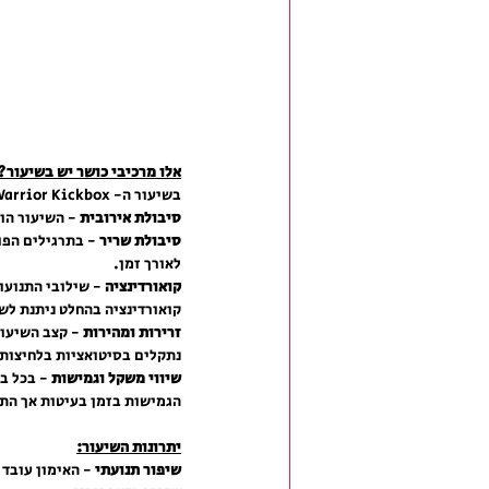
אלו מרכיבי כושר יש בשיעור?
בשיעור ה- Warrior Kickbox, אנו עובדים ממש על כל מרכיבי הכושר הגופני.
סיבולת אירובית
 - השיעור הו
סיבולת שריר
 - בתרגילים הפו
לאורך זמן.
קואורדינציה
 - שילובי התנועו
קואורדינציה בהחלט ניתנת לש
זרירות ומהירות
 - קצב השיעור
נתקלים בסיטואציות בלחיצות 
שיווי משקל וגמישות
 - בכל ב
הגמישות בזמן בעיטות אך התנ
יתרונות השיעור:
שיפור תנועתי 
- האימון עובד 