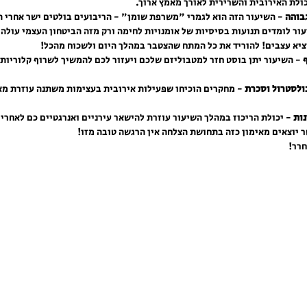
כולת האירובית והשרירית לאורך מאמץ ארוך.
גבוהה
 - השיעור הזה הוא לגמרי "משרפת שומן" - הריבועים בולטים ישר אחרי ה
עור לומדים תנועות בסיסיות של אומנויות לחימה ורק מזה הביטחון העצמי עולה.
ציא עצבים! להוריד את כל המתח שהצטבר במהלך היום ולשכוח מהכל! 
כולסטרול וסכרת
 - מחקרים הוכיחו שפעילות אירובית בעצימות משתנה עוזרת מא
נות
 - יכולת הריכוז במהלך השיעור עוזרת להישאר עירניים ואנרגטיים כם לאחריו
ר יוצאים מאימון כזה בתחושת הצלחה אין הרגשה טובה מזו!
רר!  