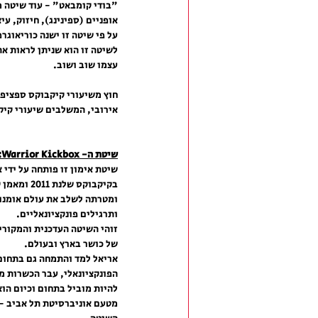
"בודי קומבאט" - עוד שיטה מ
אופניים (ספינינג), חיזוק, עי
על פי שיטה זו ישנה כוריאוגר
לשיטה זו הוא שניתן לראות את 
עצמו שוב ושוב.
חוץ משיעורי קיקבוקס ספציפי
אירובי, המשלבים שיעורי קיקב
שיטת ה- Warrior Kickbox:
שיטת אימון זו פותחה על ידי א
בקיקבוקס של
ומטרתה לשלב את עולם אומנוי
ותרגילים פונקציונאליים. 
זוהי השיטה העדכנית והמקורית
של כושר בארץ ובעולם. 
אריאל למד והתמחה גם בתחום
הפונקציונאלי, עבר הכשרות מ
להיות מוביל בתחום וכיום הו
מטעם אוניברסיטת תל אביב - 